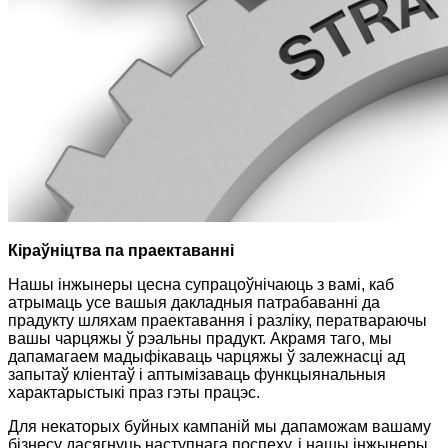
Кіраўніцтва па праектаванні
Нашы інжынеры цесна супрацоўнічаюць з вамі, каб
атрымаць усе вашыя дакладныя патрабаванні да
прадукту шляхам праектавання і разліку, ператвараючы
вашы чарцяжы ў рэальны прадукт. Акрамя таго, мы
дапамагаем мадыфікаваць чарцяжы ў залежнасці ад
запытаў кліентаў і аптымізаваць функцыянальныя
характарыстыкі праз гэты працэс.
Для некаторых буйных кампаній мы дапаможам вашаму
бізнесу дасягнуць наступнага поспеху, і нашы інжынеры