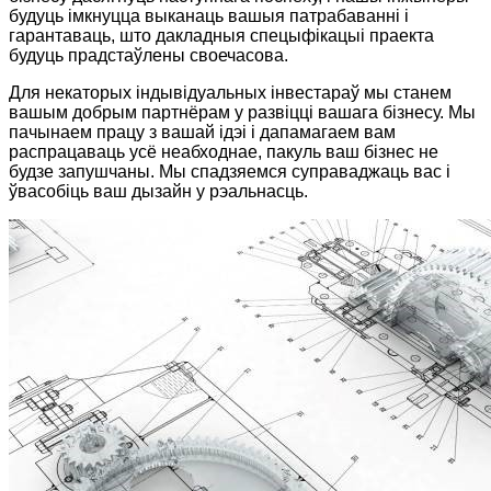
будуць імкнуцца выканаць вашыя патрабаванні і
гарантаваць, што дакладныя спецыфікацыі праекта
будуць прадстаўлены своечасова.
Для некаторых індывідуальных інвестараў мы станем
вашым добрым партнёрам у развіцці вашага бізнесу. Мы
пачынаем працу з вашай ідэі і дапамагаем вам
распрацаваць усё неабходнае, пакуль ваш бізнес не
будзе запушчаны. Мы спадзяемся суправаджаць вас і
ўвасобіць ваш дызайн у рэальнасць.