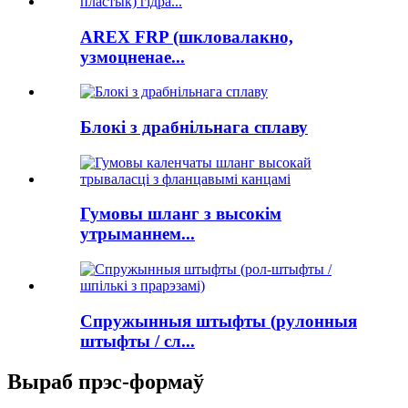
AREX FRP (шкловалакно,
узмоцненае...
Блокі з драбнільнага сплаву
Гумовы шланг з высокім
утрыманнем...
Спружынныя штыфты (рулонныя
штыфты / сл...
Выраб прэс-формаў