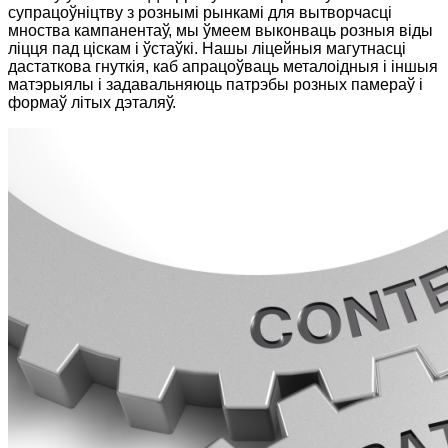
супрацоўніцтву з рознымі рынкамі для вытворчасці
мноства кампанентаў, мы ўмеем выконваць розныя віды
ліцця пад ціскам і ўстаўкі. Нашы ліцейныя магутнасці
дастаткова гнуткія, каб апрацоўваць металоідныя і іншыя
матэрыялы і задавальняюць патрэбы розных памераў і
формаў літых дэталяў.