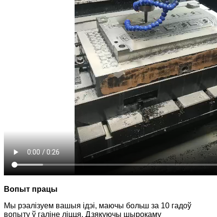
Вопыт працы
Мы рэалізуем вашыя ідэі, маючы больш за 10 гадоў
вопыту ў галіне ліцця. Дзякуючы шырокаму