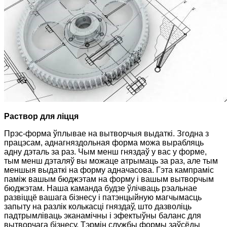
Раствор для ліцця
Прэс-форма ўплывае на вытворчыя выдаткі. Згодна з
працэсам, аднагняздольная форма можа вырабляць
адну дэталь за раз. Чым менш гняздаў у вас у форме,
тым менш дэталяў вы можаце атрымаць за раз, але тым
меншыя выдаткі на форму адначасова. Гэта кампраміс
паміж вашым бюджэтам на форму і вашым вытворчым
бюджэтам. Наша каманда будзе ўлічваць рэальнае
развіццё вашага бізнесу і патэнцыйную магчымасць
запыту на разлік колькасці гняздаў, што дазволіць
падтрымліваць эканамічны і эфектыўны баланс для
вытворчага бізнесу. Тэрмін службы формы заўсёды