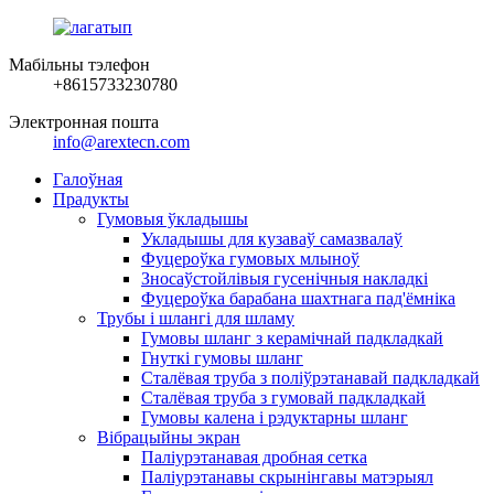
Мабільны тэлефон
+8615733230780
Электронная пошта
info@arextecn.com
Галоўная
Прадукты
Гумовыя ўкладышы
Укладышы для кузаваў самазвалаў
Фуцероўка гумовых млыноў
Зносаўстойлівыя гусенічныя накладкі
Фуцероўка барабана шахтнага пад'ёмніка
Трубы і шлангі для шламу
Гумовы шланг з керамічнай падкладкай
Гнуткі гумовы шланг
Сталёвая труба з поліўрэтанавай падкладкай
Сталёвая труба з гумовай падкладкай
Гумовы калена і рэдуктарны шланг
Вібрацыйны экран
Паліурэтанавая дробная сетка
Паліурэтанавы скрынінгавы матэрыял