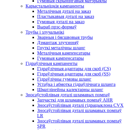
Гумовыя скрынінгавыя матэрыялы
Карыстальніцкія кампаненты
Металічныя дэталі на заказ
Пластыкавыя дэталі на заказ
Гумовыя дэталі на заказ
Выраб прэс-формаў
Трубы і злучальнікі
Зварныя і бясшвовыя трубы
Дэмантаж злучэнняў
Гнуткі металічны шланг
Металічныя кампенсатары
Гумовыя кампенсатары
Гідраўлічныя кампаненты
Гідраўлічныя адаптары для скоб (CS)
Гідраўлічныя адаптары для скоб (SS)
Гідраўлічны гумовы шланг
Устаўка і абмотка гідраўлічнага шланга
Шматлінейны калектарны шланг
Зносаўстойлівыя дэталі шламавых помпаў
Запчасткі для шламавых помпаў AHR
Зносаўстойлівыя дэталі гідрацыклона CVX
Зносаўстойлівыя дэталі шламавых помпаў
LR
Зносаўстойлівыя дэталі шламавых помпаў
SPR