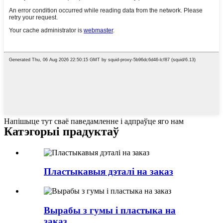
Напішыце тут сваё паведамленне і адпраўце яго нам
Катэгорыі прадуктаў
Пластыкавыя дэталі на заказ
Вырабы з гумы і пластыка на
заказ