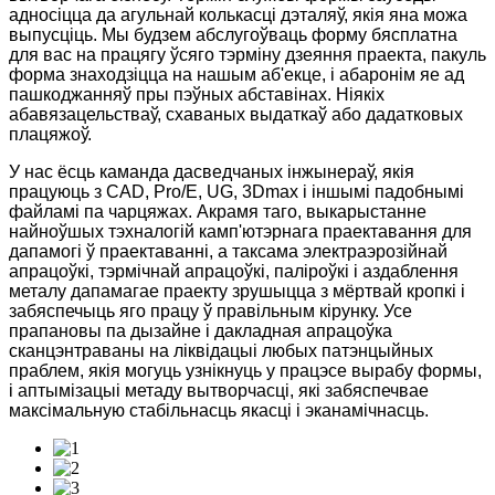
адносіцца да агульнай колькасці дэталяў, якія яна можа
выпусціць. Мы будзем абслугоўваць форму бясплатна
для вас на працягу ўсяго тэрміну дзеяння праекта, пакуль
форма знаходзіцца на нашым аб'екце, і абаронім яе ад
пашкоджанняў пры пэўных абставінах. Ніякіх
абавязацельстваў, схаваных выдаткаў або дадатковых
плацяжоў.
У нас ёсць каманда дасведчаных інжынераў, якія
працуюць з CAD, Pro/E, UG, 3Dmax і іншымі падобнымі
файламі па чарцяжах. Акрамя таго, выкарыстанне
найноўшых тэхналогій камп'ютэрнага праектавання для
дапамогі ў праектаванні, а таксама электраэрозійнай
апрацоўкі, тэрмічнай апрацоўкі, паліроўкі і аздаблення
металу дапамагае праекту зрушыцца з мёртвай кропкі і
забяспечыць яго працу ў правільным кірунку. Усе
прапановы па дызайне і дакладная апрацоўка
сканцэнтраваны на ліквідацыі любых патэнцыйных
праблем, якія могуць узнікнуць у працэсе вырабу формы,
і аптымізацыі метаду вытворчасці, які забяспечвае
максімальную стабільнасць якасці і эканамічнасць.