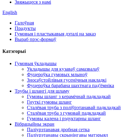
Звяжыцеся з намі
English
Галоўная
Прадукты
Гумовыя і пластыкавыя дэталі на заказ
Выраб прэс-формаў
Катэгорыі
Гумовыя ўкладышы
Укладышы для кузаваў самазвалаў
Фуцероўка гумовых млыноў
Зносаўстойлівыя гусенічныя накладкі
Фуцероўка барабана шахтнага пад'ёмніка
Трубы і шлангі для шламу
Гумовы шланг з керамічнай падкладкай
Гнуткі гумовы шланг
Сталёвая труба з поліўрэтанавай падкладкай
Сталёвая труба з гумовай падкладкай
Гумовы калена і рэдуктарны шланг
Вібрацыйны экран
Паліурэтанавая дробная сетка
Паліурэтанавы скрынінгавы матэрыял