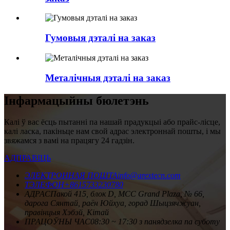
Гумовыя дэталі на заказ
Металічныя дэталі на заказ
Інфармацыйны бюлетэнь
Калі ў вас ёсць пытанні па нашай прадукцыі або прайс-лісце,
калі ласка, пакіньце нам свой адрас электроннай пошты, і мы
звяжамся з вамі на працягу 24 гадзін.
АДПРАВІЦЬ
ЭЛЕКТРОННАЯ ПОШТА
info@arextecn.com
ТЭЛЕФОН
+8615733230780
АДРАС
Пакой 415, блок D, MCC Grand Plaza, № 66,
дарога Сянтай, раён Юйхуа, горад Шыцзячжуан,
правінцыя Хэбэй, Кітай
ПРАЦОЎНЫ ЧАС
08:30 ~ 17:30 з панядзелка па суботу