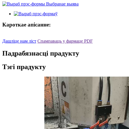
Кароткае апісанне:
Дашліце нам ліст
Спампаваць у фармаце PDF
Падрабязнасці прадукту
Тэгі прадукту