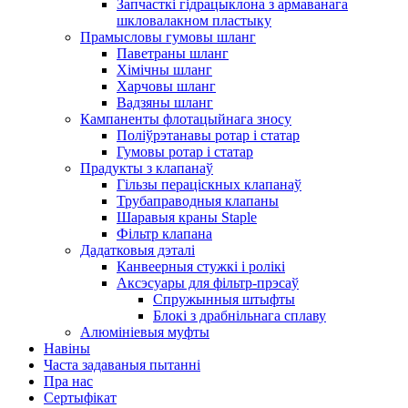
Запчасткі гідрацыклона з армаванага
шкловалакном пластыку
Прамысловы гумовы шланг
Паветраны шланг
Хімічны шланг
Харчовы шланг
Вадзяны шланг
Кампаненты флотацыйнага зносу
Поліўрэтанавы ротар і статар
Гумовы ротар і статар
Прадукты з клапанаў
Гільзы пераціскных клапанаў
Трубаправодныя клапаны
Шаравыя краны Staple
Фільтр клапана
Дадатковыя дэталі
Канвеерныя стужкі і ролікі
Аксэсуары для фільтр-прэсаў
Спружынныя штыфты
Блокі з драбнільнага сплаву
Алюмініевыя муфты
Навіны
Часта задаваныя пытанні
Пра нас
Сертыфікат