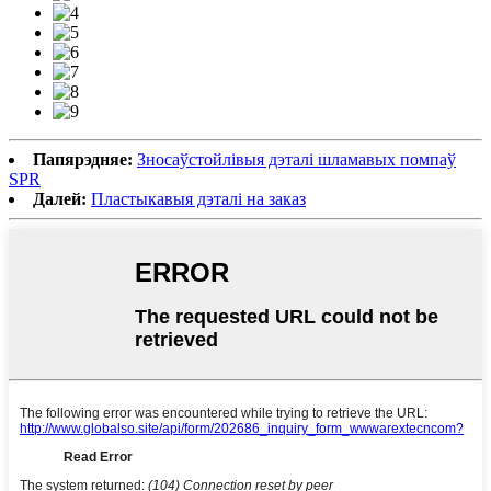
Папярэдняе:
Зносаўстойлівыя дэталі шламавых помпаў
SPR
Далей:
Пластыкавыя дэталі на заказ