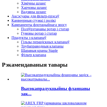
Хімічны шланг
Харчовы шланг
Вадзяны шланг
Аксэсуары для фільтр-прэсаў
Канвеерныя стужкі і ролікі
Кампаненты флотацыйнага зносу
Поліўрэтанавы ротар і статар
Гумовы ротар і статар
Прадукты з клапанаў
Гільзы пераціскных клапанаў
Трубаправодныя клапаны
Шаравыя краны Staple
Фільтр клапана
Рэкамендаваныя тавары
Высокапрадукцыйны фланцавы
зак...