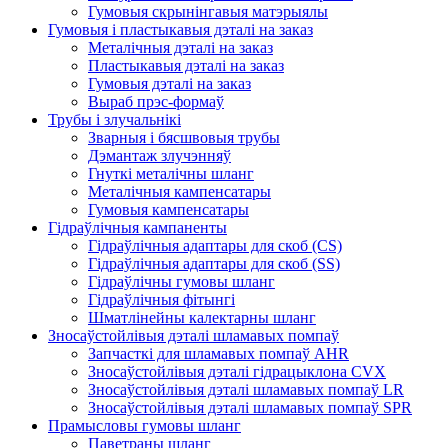
Гумовыя скрынінгавыя матэрыялы
Гумовыя і пластыкавыя дэталі на заказ
Металічныя дэталі на заказ
Пластыкавыя дэталі на заказ
Гумовыя дэталі на заказ
Выраб прэс-формаў
Трубы і злучальнікі
Зварныя і бясшвовыя трубы
Дэмантаж злучэнняў
Гнуткі металічны шланг
Металічныя кампенсатары
Гумовыя кампенсатары
Гідраўлічныя кампаненты
Гідраўлічныя адаптары для скоб (CS)
Гідраўлічныя адаптары для скоб (SS)
Гідраўлічны гумовы шланг
Гідраўлічныя фітынгі
Шматлінейны калектарны шланг
Зносаўстойлівыя дэталі шламавых помпаў
Запчасткі для шламавых помпаў AHR
Зносаўстойлівыя дэталі гідрацыклона CVX
Зносаўстойлівыя дэталі шламавых помпаў LR
Зносаўстойлівыя дэталі шламавых помпаў SPR
Прамысловы гумовы шланг
Паветраны шланг