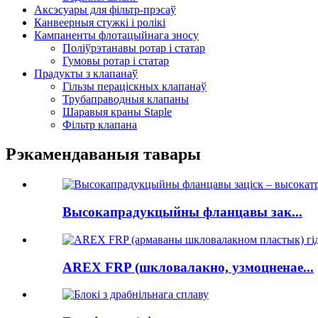
Аксэсуары для фільтр-прэсаў
Канвеерныя стужкі і ролікі
Кампаненты флотацыйнага зносу
Поліўрэтанавы ротар і статар
Гумовы ротар і статар
Прадукты з клапанаў
Гільзы пераціскных клапанаў
Трубаправодныя клапаны
Шаравыя краны Staple
Фільтр клапана
Рэкамендаваныя тавары
Высокапрадукцыйны фланцавы зак...
AREX FRP (шкловалакно, узмоцненае...