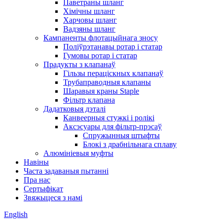
Паветраны шланг
Хімічны шланг
Харчовы шланг
Вадзяны шланг
Кампаненты флотацыйнага зносу
Поліўрэтанавы ротар і статар
Гумовы ротар і статар
Прадукты з клапанаў
Гільзы пераціскных клапанаў
Трубаправодныя клапаны
Шаравыя краны Staple
Фільтр клапана
Дадатковыя дэталі
Канвеерныя стужкі і ролікі
Аксэсуары для фільтр-прэсаў
Спружынныя штыфты
Блокі з драбнільнага сплаву
Алюмініевыя муфты
Навіны
Часта задаваныя пытанні
Пра нас
Сертыфікат
Звяжыцеся з намі
English