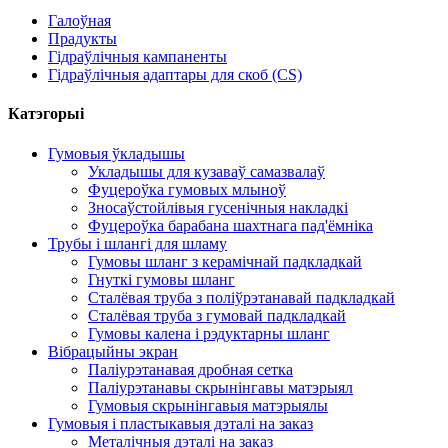
Галоўная
Прадукты
Гідраўлічныя кампаненты
Гідраўлічныя адаптары для скоб (CS)
Катэгорыі
Гумовыя ўкладышы
Укладышы для кузаваў самазвалаў
Фуцероўка гумовых млыноў
Зносаўстойлівыя гусенічныя накладкі
Фуцероўка барабана шахтнага пад'ёмніка
Трубы і шлангі для шламу
Гумовы шланг з керамічнай падкладкай
Гнуткі гумовы шланг
Сталёвая труба з поліўрэтанавай падкладкай
Сталёвая труба з гумовай падкладкай
Гумовы калена і рэдуктарны шланг
Вібрацыйны экран
Паліурэтанавая дробная сетка
Паліурэтанавы скрынінгавы матэрыял
Гумовыя скрынінгавыя матэрыялы
Гумовыя і пластыкавыя дэталі на заказ
Металічныя дэталі на заказ