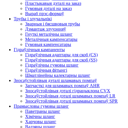
Пластыкавыя дэталі на заказ
Гумовыя дэталі на заказ
Выраб прэс-формаў
Трубы і злучальнікі
Зварныя і бясшвовыя трубы
Дэмантаж злучэнняў
Гнуткі металічны шланг
Металічныя кампенсатары
Гумовыя кампенсатары
Гідраўлічныя кампаненты
Гідраўлічныя адаптары для скоб (CS)
Гідраўлічныя адаптары для скоб (SS)
Гідраўлічны гумовы шланг
Гідраўлічныя фітынгі
Шматлінейны калектарны шланг
Зносаўстойлівыя дэталі шламавых помпаў
Запчасткі для шламавых помпаў AHR
Зносаўстойлівыя дэталі гідрацыклона CVX
Зносаўстойлівыя дэталі шламавых помпаў LR
Зносаўстойлівыя дэталі шламавых помпаў SPR
Прамысловы гумовы шланг
Паветраны шланг
Хімічны шланг
Харчовы шланг
Вадзяны шланг