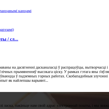
 / сл...
аваны на дасягненні дасканаласці ў распрацоўцы, вытворчасці і
драўлічных прымяненняў высокага ціску. У рамках гэтага яны з'я
оўваюцца ў падземных горных работах. Скобападобныя злучэнні з
опыт як найлепшы варыянт...
лі ласка, пакіньце нам свой адрас электроннай пошты, і мы звяжам