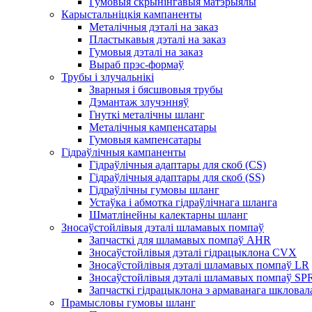
Гумовыя скрынінгавыя матэрыялы
Карыстальніцкія кампаненты
Металічныя дэталі на заказ
Пластыкавыя дэталі на заказ
Гумовыя дэталі на заказ
Выраб прэс-формаў
Трубы і злучальнікі
Зварныя і бясшвовыя трубы
Дэмантаж злучэнняў
Гнуткі металічны шланг
Металічныя кампенсатары
Гумовыя кампенсатары
Гідраўлічныя кампаненты
Гідраўлічныя адаптары для скоб (CS)
Гідраўлічныя адаптары для скоб (SS)
Гідраўлічны гумовы шланг
Устаўка і абмотка гідраўлічнага шланга
Шматлінейны калектарны шланг
Зносаўстойлівыя дэталі шламавых помпаў
Запчасткі для шламавых помпаў AHR
Зносаўстойлівыя дэталі гідрацыклона CVX
Зносаўстойлівыя дэталі шламавых помпаў LR
Зносаўстойлівыя дэталі шламавых помпаў SP
Запчасткі гідрацыклона з армаванага шклова
Прамысловы гумовы шланг