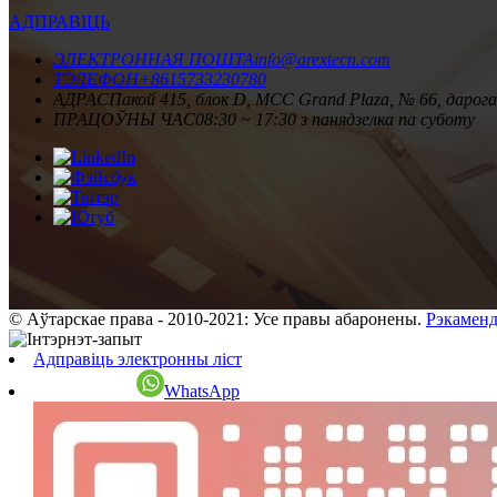
АДПРАВІЦЬ
ЭЛЕКТРОННАЯ ПОШТА
info@arextecn.com
ТЭЛЕФОН
+8615733230780
АДРАС
Пакой 415, блок D, MCC Grand Plaza, № 66, даро
ПРАЦОЎНЫ ЧАС
08:30 ~ 17:30 з панядзелка па суботу
© Аўтарскае права - 2010-2021: Усе правы абаронены.
Рэкаменд
Адправіць электронны ліст
WhatsApp