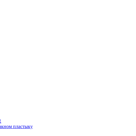
R
лакном пластыку