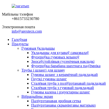
Мабільны тэлефон
+8615733230780
Электронная пошта
info@arextecn.com
Галоўная
Прадукты
Гумовыя ўкладышы
Укладышы для кузаваў самазвалаў
Фуцероўка гумовых млыноў
Зносаўстойлівыя гусенічныя накладкі
Фуцероўка барабана шахтнага пад'ёмніка
Трубы і шлангі для шламу
Гумовы шланг з керамічнай падкладкай
Гнуткі гумовы шланг
Сталёвая труба з поліўрэтанавай падкладкай
Сталёвая труба з гумовай падкладкай
Гумовы калена і рэдуктарны шланг
Вібрацыйны экран
Паліурэтанавая дробная сетка
Паліурэтанавы скрынінгавы матэрыял