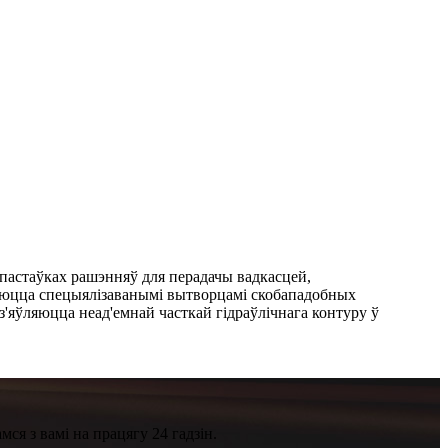
 пастаўках рашэнняў для перадачы вадкасцей,
ўляюцца спецыялізаванымі вытворцамі скобападобных
'яўляюцца неад'емнай часткай гідраўлічнага контуру ў
ся з вамі на працягу 24 гадзін.