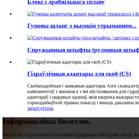
Блокі з драбнільнага сплаву
Гумовы шланг з высокім утрыманнем...
Спружынныя штыфты (рулонныя штыфты
Гідраўлічныя адаптары для скоб (CS)
Скобападобныя і замкавыя адаптары Arex сканцэнтр
кампанентаў і звязанага з імі абсталявання для гі
адаптараў і шаравых кранаў, якія шырока выкарыст
горназдабыўной прамысловасці і маюць даказаны в
запыт
дэталь
Інфармацыйны бюлетэнь
Калі ў вас ёсць пытанні па нашай прадукцыі або прайс-лісце, ка