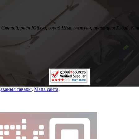
га Сянтай, раён Юйхуа, горад Шыцзячжуан, правінцыя Хэбэй, Кі
аваныя тавары
,
Мапа сайта