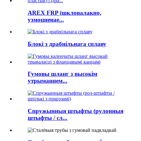
AREX FRP (шкловалакно,
узмоцненае...
Блокі з драбнільнага сплаву
Гумовы шланг з высокім
утрыманнем...
Спружынныя штыфты (рулонныя
штыфты / сл...