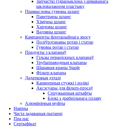
Запчасткі гідрацыклона з армаванага
шкловалакном пластыку
Прамысловы гумовы шланг
Паветраны шланг
Хімічны шланг
Харчовы шланг
Вадзяны шланг
Кампаненты флотацыйнага зносу
Поліўрэтанавы ротар і статар
Гумовы ротар і статар
Прадукты з клапанаў
Гільзы пераціскных клапанаў
Трубаправодныя клапаны
Шаравыя краны Staple
Фільтр клапана
Дадатковыя дэталі
Канвеерныя стужкі і ролікі
Аксэсуары для фільтр-прэсаў
Спружынныя штыфты
Блокі з драбнільнага сплаву
Алюмініевыя муфты
Навіны
Часта задаваныя пытанні
Пра нас
Сертыфікат