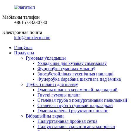
Мабільны тэлефон
+8615733230780
Электронная пошта
info@arextecn.com
Галоўная
Прадукты
Гумовыя ўкладышы
Укладышы для кузаваў самазвалаў
Фуцероўка гумовых млыноў
Зносаўстойлівыя гусенічныя накладкі
Фуцероўка барабана шахтнага пад'ёмніка
Трубы і шлангі для шламу
Гумовы шланг з керамічнай падкладкай
Гнуткі гумовы шланг
Сталёвая труба з поліўрэтанавай падкладкай
Сталёвая труба з гумовай падкладкай
Гумовы калена і рэдуктарны шланг
Вібрацыйны экран
Паліурэтанавая дробная сетка
Паліурэтанавы скрынінгавы матэрыял