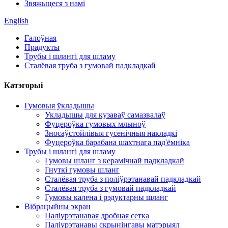
Звяжыцеся з намі
English
Галоўная
Прадукты
Трубы і шлангі для шламу
Сталёвая труба з гумовай падкладкай
Катэгорыі
Гумовыя ўкладышы
Укладышы для кузаваў самазвалаў
Фуцероўка гумовых млыноў
Зносаўстойлівыя гусенічныя накладкі
Фуцероўка барабана шахтнага пад'ёмніка
Трубы і шлангі для шламу
Гумовы шланг з керамічнай падкладкай
Гнуткі гумовы шланг
Сталёвая труба з поліўрэтанавай падкладкай
Сталёвая труба з гумовай падкладкай
Гумовы калена і рэдуктарны шланг
Вібрацыйны экран
Паліурэтанавая дробная сетка
Паліурэтанавы скрынінгавы матэрыял