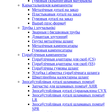
Гумовыя скрынінгавыя матэрыялы
Карыстальніцкія кампаненты
Металічныя дэталі на заказ
Пластыкавыя дэталі на заказ
Гумовыя дэталі на заказ
Выраб прэс-формаў
Трубы і злучальнікі
Зварныя і бясшвовыя трубы
Дэмантаж злучэнняў
Гнуткі металічны шланг
Металічныя кампенсатары
Гумовыя кампенсатары
Гідраўлічныя кампаненты
Гідраўлічныя адаптары для скоб (CS)
Гідраўлічныя адаптары для скоб (SS)
Гідраўлічны гумовы шланг
Устаўка і абмотка гідраўлічнага шланга
Шматлінейны калектарны шланг
Зносаўстойлівыя дэталі шламавых помпаў
Запчасткі для шламавых помпаў AHR
Зносаўстойлівыя дэталі гідрацыклона CVX
Зносаўстойлівыя дэталі шламавых помпаў
LR
Зносаўстойлівыя дэталі шламавых помпаў
SPR