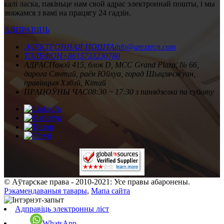
калі ласка, пакіньце нам свой адрас электроннай пошты, і мы
звяжамся з вамі на працягу 24 гадзін.
АДПРАВІЦЬ
ЭЛЕКТРОННАЯ ПОШТА
info@arextecn.com
ТЭЛЕФОН
+8615733230780
АДРАС
Пакой 415, блок D, MCC Grand Plaza, № 66,
дарога Сянтай, раён Юйхуа, горад Шыцзячжуан,
правінцыя Хэбэй, Кітай
ПРАЦОЎНЫ ЧАС
08:30 ~ 17:30 з панядзелка па суботу
© Аўтарскае права - 2010-2021: Усе правы абаронены.
Рэкамендаваныя тавары
,
Мапа сайта
Адправіць электронны ліст
WhatsApp