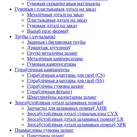
Гумовыя скрынінгавыя матэрыялы
Гумовыя і пластыкавыя дэталі на заказ
Металічныя дэталі на заказ
Пластыкавыя дэталі на заказ
Гумовыя дэталі на заказ
Выраб прэс-формаў
Трубы і злучальнікі
Зварныя і бясшвовыя трубы
Дэмантаж злучэнняў
Гнуткі металічны шланг
Металічныя кампенсатары
Гумовыя кампенсатары
Гідраўлічныя кампаненты
Гідраўлічныя адаптары для скоб (CS)
Гідраўлічныя адаптары для скоб (SS)
Гідраўлічны гумовы шланг
Гідраўлічныя фітынгі
Шматлінейны калектарны шланг
Зносаўстойлівыя дэталі шламавых помпаў
Запчасткі для шламавых помпаў AHR
Зносаўстойлівыя дэталі гідрацыклона CVX
Зносаўстойлівыя дэталі шламавых помпаў LR
Зносаўстойлівыя дэталі шламавых помпаў SPR
Прамысловы гумовы шланг
Паветраны шланг