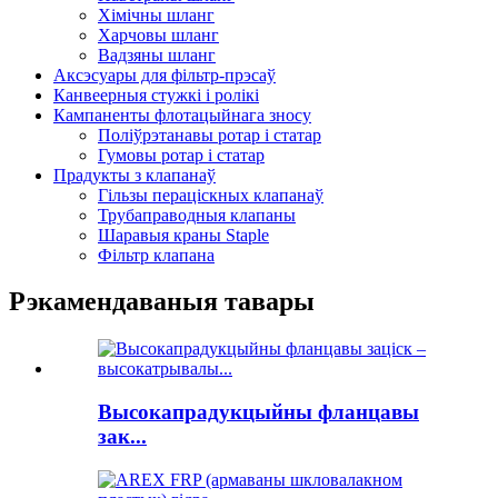
Хімічны шланг
Харчовы шланг
Вадзяны шланг
Аксэсуары для фільтр-прэсаў
Канвеерныя стужкі і ролікі
Кампаненты флотацыйнага зносу
Поліўрэтанавы ротар і статар
Гумовы ротар і статар
Прадукты з клапанаў
Гільзы пераціскных клапанаў
Трубаправодныя клапаны
Шаравыя краны Staple
Фільтр клапана
Рэкамендаваныя тавары
Высокапрадукцыйны фланцавы
зак...