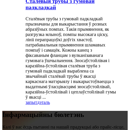
Сталёвыя трубы з гумовай
падкладкай
Сталёвыя трубы з гумовай падкладкай
прызначаны для выкарыстання ў розных
абразіўных помпах. Такія прымянення, як
разгрузка млыноў, помпы высокага ціску,
лініі перапрацоўкі доўгіх хвастоў,
патрабавальныя прымянення шламавых
помпаў і самацёк. Кожны канец з
фіксаваным фланцам з вулканізаванага
гумовага ўшчыльнення. Зносаўстойлівая і
каразійна-ўстойлівая сталёвая труба з
гумовай падкладкай выраблена са
звычайнай сталёвай трубы ў якасці
каркаснага матэрыялу і выкарыстоўваецца з
выдатнымі ўласцівасцямі зносаўстойлівай,
каразійна-ўстойлівай і цеплаўстойлівай гумы
ў якасці ...
запыт
дэталь
Інфармацыйны бюлетэнь
Калі ў вас ёсць пытанні па нашай прадукцыі або прайс-лісце,