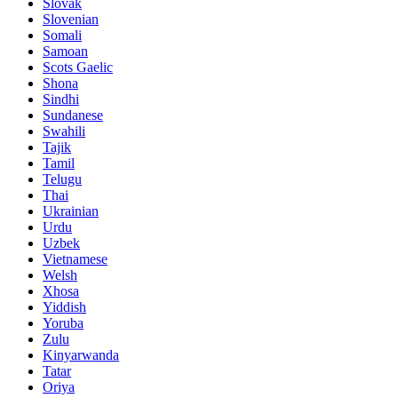
Slovak
Slovenian
Somali
Samoan
Scots Gaelic
Shona
Sindhi
Sundanese
Swahili
Tajik
Tamil
Telugu
Thai
Ukrainian
Urdu
Uzbek
Vietnamese
Welsh
Xhosa
Yiddish
Yoruba
Zulu
Kinyarwanda
Tatar
Oriya