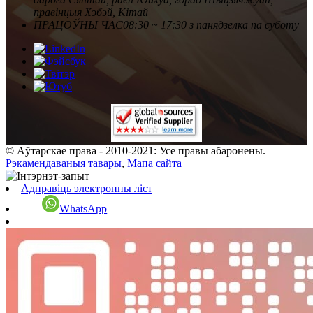
правінцыя Хэбэй, Кітай
ПРАЦОЎНЫ ЧАС
08:30 ~ 17:30 з панядзелка па суботу
© Аўтарскае права - 2010-2021: Усе правы абаронены.
Рэкамендаваныя тавары
,
Мапа сайта
Адправіць электронны ліст
WhatsApp