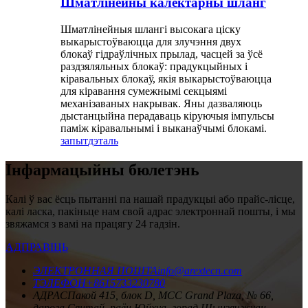
Шматлінейны калектарны шланг
Шматлінейныя шлангі высокага ціску
выкарыстоўваюцца для злучэння двух
блокаў гідраўлічных прылад, часцей за ўсё
раздзяляльных блокаў: прадукцыйных і
кіравальных блокаў, якія выкарыстоўваюцца
для кіравання сумежнымі секцыямі
механізаваных накрывак. Яны дазваляюць
дыстанцыйна перадаваць кіруючыя імпульсы
паміж кіравальнымі і выканаўчымі блокамі.
запыт
дэталь
Інфармацыйны бюлетэнь
Калі ў вас ёсць пытанні па нашай прадукцыі або прайс-лісце,
калі ласка, пакіньце нам свой адрас электроннай пошты, і мы
звяжамся з вамі на працягу 24 гадзін.
АДПРАВІЦЬ
ЭЛЕКТРОННАЯ ПОШТА
info@arextecn.com
ТЭЛЕФОН
+8615733230780
АДРАС
Пакой 415, блок D, MCC Grand Plaza, № 66,
дарога Сянтай, раён Юйхуа, горад Шыцзячжуан,