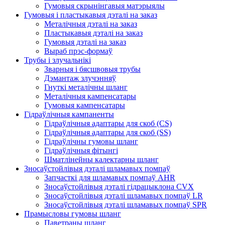
Гумовыя скрынінгавыя матэрыялы
Гумовыя і пластыкавыя дэталі на заказ
Металічныя дэталі на заказ
Пластыкавыя дэталі на заказ
Гумовыя дэталі на заказ
Выраб прэс-формаў
Трубы і злучальнікі
Зварныя і бясшвовыя трубы
Дэмантаж злучэнняў
Гнуткі металічны шланг
Металічныя кампенсатары
Гумовыя кампенсатары
Гідраўлічныя кампаненты
Гідраўлічныя адаптары для скоб (CS)
Гідраўлічныя адаптары для скоб (SS)
Гідраўлічны гумовы шланг
Гідраўлічныя фітынгі
Шматлінейны калектарны шланг
Зносаўстойлівыя дэталі шламавых помпаў
Запчасткі для шламавых помпаў AHR
Зносаўстойлівыя дэталі гідрацыклона CVX
Зносаўстойлівыя дэталі шламавых помпаў LR
Зносаўстойлівыя дэталі шламавых помпаў SPR
Прамысловы гумовы шланг
Паветраны шланг