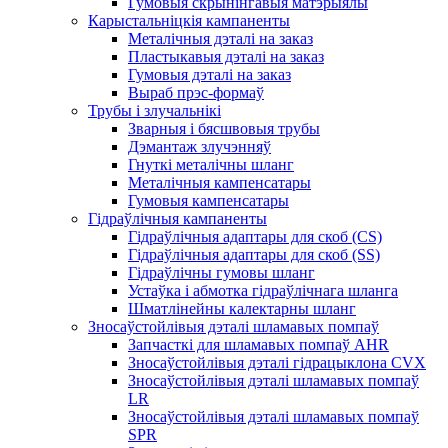
Гумовыя скрынінгавыя матэрыялы
Карыстальніцкія кампаненты
Металічныя дэталі на заказ
Пластыкавыя дэталі на заказ
Гумовыя дэталі на заказ
Выраб прэс-формаў
Трубы і злучальнікі
Зварныя і бясшвовыя трубы
Дэмантаж злучэнняў
Гнуткі металічны шланг
Металічныя кампенсатары
Гумовыя кампенсатары
Гідраўлічныя кампаненты
Гідраўлічныя адаптары для скоб (CS)
Гідраўлічныя адаптары для скоб (SS)
Гідраўлічны гумовы шланг
Устаўка і абмотка гідраўлічнага шланга
Шматлінейны калектарны шланг
Зносаўстойлівыя дэталі шламавых помпаў
Запчасткі для шламавых помпаў AHR
Зносаўстойлівыя дэталі гідрацыклона CVX
Зносаўстойлівыя дэталі шламавых помпаў
LR
Зносаўстойлівыя дэталі шламавых помпаў
SPR