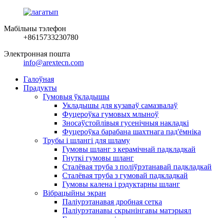
Мабільны тэлефон
+8615733230780
Электронная пошта
info@arextecn.com
Галоўная
Прадукты
Гумовыя ўкладышы
Укладышы для кузаваў самазвалаў
Фуцероўка гумовых млыноў
Зносаўстойлівыя гусенічныя накладкі
Фуцероўка барабана шахтнага пад'ёмніка
Трубы і шлангі для шламу
Гумовы шланг з керамічнай падкладкай
Гнуткі гумовы шланг
Сталёвая труба з поліўрэтанавай падкладкай
Сталёвая труба з гумовай падкладкай
Гумовы калена і рэдуктарны шланг
Вібрацыйны экран
Паліурэтанавая дробная сетка
Паліурэтанавы скрынінгавы матэрыял