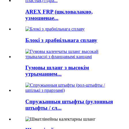
AREX FRP (шкловалакно,
узмоцненае...
Блокі з драбнільнага сплаву
Гумовы шланг з высокім
утрыманнем...
Спружынныя штыфты (рулонныя
штыфты / сл...