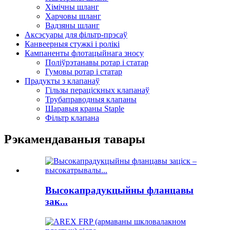
Хімічны шланг
Харчовы шланг
Вадзяны шланг
Аксэсуары для фільтр-прэсаў
Канвеерныя стужкі і ролікі
Кампаненты флотацыйнага зносу
Поліўрэтанавы ротар і статар
Гумовы ротар і статар
Прадукты з клапанаў
Гільзы пераціскных клапанаў
Трубаправодныя клапаны
Шаравыя краны Staple
Фільтр клапана
Рэкамендаваныя тавары
Высокапрадукцыйны фланцавы
зак...