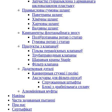
Запчасткі гідрацыклона з армаванага
шкловалакном пластыку
Прамысловы гумовы шланг
Паветраны шланг
Хімічны шланг
Харчовы шланг
Вадзяны шланг
Кампаненты флотацыйнага зносу
Поліўрэтанавы ротар і статар
Гумовы ротар і статар
Прадукты з клапанаў
Гільзы пераціскных клапанаў
Трубаправодныя клапаны
Шаравыя краны Staple
Фільтр клапана
Дадатковыя дэталі
Канвеерныя стужкі і ролікі
Аксэсуары для фільтр-прэсаў
Спружынныя штыфты
Блокі з драбнільнага сплаву
Алюмініевыя муфты
Навіны
Часта задаваныя пытанні
Пра нас
Сертыфікат