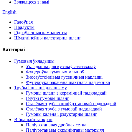
Звяжыцеся з намі
English
Галоўная
Прадукты
Гідраўлічныя кампаненты
Шматлінейны калектарны шланг
Катэгорыі
Гумовыя ўкладышы
Укладышы для кузаваў самазвалаў
Фуцероўка гумовых млыноў
Зносаўстойлівыя гусенічныя накладкі
Фуцероўка барабана шахтнага пад'ёмніка
Трубы і шлангі для шламу
Гумовы шланг з керамічнай падкладкай
Гнуткі гумовы шланг
Сталёвая труба з поліўрэтанавай падкладкай
Сталёвая труба з гумовай падкладкай
Гумовы калена і рэдуктарны шланг
Вібрацыйны экран
Паліурэтанавая дробная сетка
Паліурэтанавы скрынінгавы матэрыял