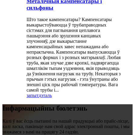
Металічныя кампенсатары і
сильфоны
Што такое кампенсатары? Кампенсатары
выкарыстоўваюцца ў трубаправодных
сістэмах для паглынання цеплавога
пашырэння або зрушэння канцавых
злучэнняў, дзе выкарыстанне
кампенсацыйных завес непажадана або
непрактычна. Кампенсатары выпускаюцца ў
розных формах і з розных матэрыялаў. Любая
труба, якая злучае дзве кропкі, падвяргаецца
шматлікім тыпам уздзеяння, якія прыводзяць
да ўзнікнення нагрузак на трубу. Некаторыя з
прычын гэтых нагрузак - гэта ўнутраны або
знешні ціск пры рабочай тэмпературы. Вага
самой трубы і...
запыт
дэталь
Інфармацыйны бюлетэнь
Калі ў вас ёсць пытанні па нашай прадукцыі або прайс-лісце,
калі ласка, пакіньце нам свой адрас электроннай пошты, і мы
звяжамся з вамі на працягу 24 гадзін.