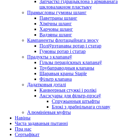
Запчасткі гідрацыклона з армаванага
шкловалакном пластыку
Прамысловы гумовы шланг
Паветраны шланг
Хімічны шланг
Харчовы шланг
Вадзяны шланг
Кампаненты флотацыйнага зносу
Поліўрэтанавы ротар і статар
Гумовы ротар і статар
Прадукты з клапанаў
Гільзы пераціскных клапанаў
Трубаправодныя клапаны
Шаравыя краны Staple
Фільтр клапана
Дадатковыя дэталі
Канвеерныя стужкі і ролікі
Аксэсуары для фільтр-прэсаў
Спружынныя штыфты
Блокі з драбнільнага сплаву
Алюмініевыя муфты
Навіны
Часта задаваныя пытанні
Пра нас
Сертыфікат