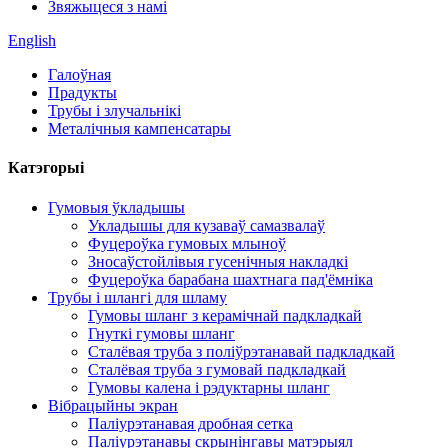
Звяжыцеся з намі
English
Галоўная
Прадукты
Трубы і злучальнікі
Металічныя кампенсатары
Катэгорыі
Гумовыя ўкладышы
Укладышы для кузаваў самазвалаў
Фуцероўка гумовых млыноў
Зносаўстойлівыя гусенічныя накладкі
Фуцероўка барабана шахтнага пад'ёмніка
Трубы і шлангі для шламу
Гумовы шланг з керамічнай падкладкай
Гнуткі гумовы шланг
Сталёвая труба з поліўрэтанавай падкладкай
Сталёвая труба з гумовай падкладкай
Гумовы калена і рэдуктарны шланг
Вібрацыйны экран
Паліурэтанавая дробная сетка
Паліурэтанавы скрынінгавы матэрыял