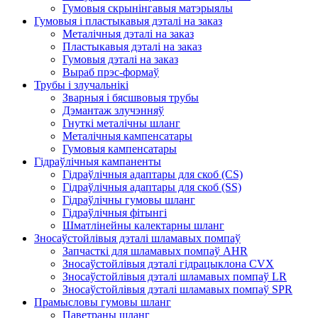
Гумовыя скрынінгавыя матэрыялы
Гумовыя і пластыкавыя дэталі на заказ
Металічныя дэталі на заказ
Пластыкавыя дэталі на заказ
Гумовыя дэталі на заказ
Выраб прэс-формаў
Трубы і злучальнікі
Зварныя і бясшвовыя трубы
Дэмантаж злучэнняў
Гнуткі металічны шланг
Металічныя кампенсатары
Гумовыя кампенсатары
Гідраўлічныя кампаненты
Гідраўлічныя адаптары для скоб (CS)
Гідраўлічныя адаптары для скоб (SS)
Гідраўлічны гумовы шланг
Гідраўлічныя фітынгі
Шматлінейны калектарны шланг
Зносаўстойлівыя дэталі шламавых помпаў
Запчасткі для шламавых помпаў AHR
Зносаўстойлівыя дэталі гідрацыклона CVX
Зносаўстойлівыя дэталі шламавых помпаў LR
Зносаўстойлівыя дэталі шламавых помпаў SPR
Прамысловы гумовы шланг
Паветраны шланг