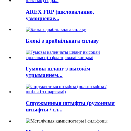
AREX FRP (шкловалакно,
узмоцненае...
Блокі з драбнільнага сплаву
Гумовы шланг з высокім
утрыманнем...
Спружынныя штыфты (рулонныя
штыфты / сл...