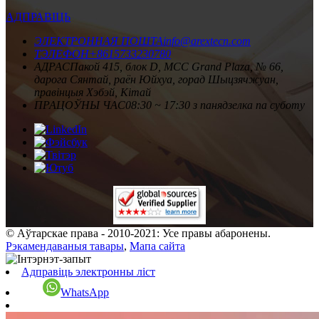
АДПРАВІЦЬ
ЭЛЕКТРОННАЯ ПОШТА
info@arextecn.com
ТЭЛЕФОН
+8615733230780
АДРАС
Пакой 415, блок D, MCC Grand Plaza, № 66,
дарога Сянтай, раён Юйхуа, горад Шыцзячжуан,
правінцыя Хэбэй, Кітай
ПРАЦОЎНЫ ЧАС
08:30 ~ 17:30 з панядзелка па суботу
© Аўтарскае права - 2010-2021: Усе правы абаронены.
Рэкамендаваныя тавары
,
Мапа сайта
Адправіць электронны ліст
WhatsApp