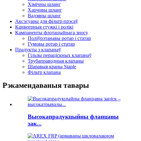
Хімічны шланг
Харчовы шланг
Вадзяны шланг
Аксэсуары для фільтр-прэсаў
Канвеерныя стужкі і ролікі
Кампаненты флотацыйнага зносу
Поліўрэтанавы ротар і статар
Гумовы ротар і статар
Прадукты з клапанаў
Гільзы пераціскных клапанаў
Трубаправодныя клапаны
Шаравыя краны Staple
Фільтр клапана
Рэкамендаваныя тавары
Высокапрадукцыйны фланцавы
зак...