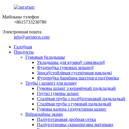
Мабільны тэлефон
+8615733230780
Электронная пошта
info@arextecn.com
Галоўная
Прадукты
Гумовыя ўкладышы
Укладышы для кузаваў самазвалаў
Фуцероўка гумовых млыноў
Зносаўстойлівыя гусенічныя накладкі
Фуцероўка барабана шахтнага пад'ёмніка
Трубы і шлангі для шламу
Гумовы шланг з керамічнай падкладкай
Гнуткі гумовы шланг
Сталёвая труба з поліўрэтанавай падкладкай
Сталёвая труба з гумовай падкладкай
Гумовы калена і рэдуктарны шланг
Вібрацыйны экран
Паліурэтанавая дробная сетка
Паліурэтанавы скрынінгавы матэрыял