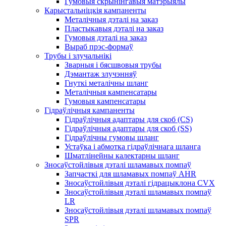
Гумовыя скрынінгавыя матэрыялы
Карыстальніцкія кампаненты
Металічныя дэталі на заказ
Пластыкавыя дэталі на заказ
Гумовыя дэталі на заказ
Выраб прэс-формаў
Трубы і злучальнікі
Зварныя і бясшвовыя трубы
Дэмантаж злучэнняў
Гнуткі металічны шланг
Металічныя кампенсатары
Гумовыя кампенсатары
Гідраўлічныя кампаненты
Гідраўлічныя адаптары для скоб (CS)
Гідраўлічныя адаптары для скоб (SS)
Гідраўлічны гумовы шланг
Устаўка і абмотка гідраўлічнага шланга
Шматлінейны калектарны шланг
Зносаўстойлівыя дэталі шламавых помпаў
Запчасткі для шламавых помпаў AHR
Зносаўстойлівыя дэталі гідрацыклона CVX
Зносаўстойлівыя дэталі шламавых помпаў
LR
Зносаўстойлівыя дэталі шламавых помпаў
SPR