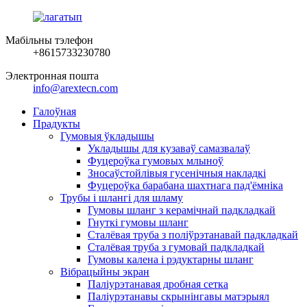
Мабільны тэлефон
+8615733230780
Электронная пошта
info@arextecn.com
Галоўная
Прадукты
Гумовыя ўкладышы
Укладышы для кузаваў самазвалаў
Фуцероўка гумовых млыноў
Зносаўстойлівыя гусенічныя накладкі
Фуцероўка барабана шахтнага пад'ёмніка
Трубы і шлангі для шламу
Гумовы шланг з керамічнай падкладкай
Гнуткі гумовы шланг
Сталёвая труба з поліўрэтанавай падкладкай
Сталёвая труба з гумовай падкладкай
Гумовы калена і рэдуктарны шланг
Вібрацыйны экран
Паліурэтанавая дробная сетка
Паліурэтанавы скрынінгавы матэрыял