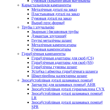
Гумовыя скрынінгавыя матэрыялы
Карыстальніцкія кампаненты
Металічныя дэталі на заказ
Пластыкавыя дэталі на заказ
Гумовыя дэталі на заказ
Выраб прэс-формаў
Трубы і злучальнікі
Зварныя і бясшвовыя трубы
Дэмантаж злучэнняў
Гнуткі металічны шланг
Металічныя кампенсатары
Гумовыя кампенсатары
Гідраўлічныя кампаненты
Гідраўлічныя адаптары для скоб (CS)
Гідраўлічныя адаптары для скоб (SS)
Гідраўлічны гумовы шланг
Устаўка і абмотка гідраўлічнага шланга
Шматлінейны калектарны шланг
Зносаўстойлівыя дэталі шламавых помпаў
Запчасткі для шламавых помпаў AHR
Зносаўстойлівыя дэталі гідрацыклона CVX
Зносаўстойлівыя дэталі шламавых помпаў
LR
Зносаўстойлівыя дэталі шламавых помпаў
SPR