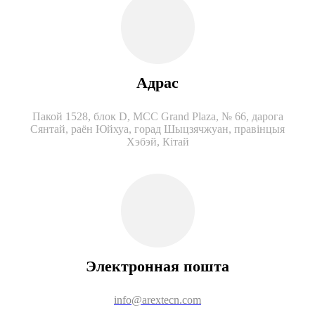
Адрас
Пакой 1528, блок D, MCC Grand Plaza, № 66, дарога
Сянтай, раён Юйхуа, горад Шыцзячжуан, правінцыя
Хэбэй, Кітай
Электронная пошта
info@arextecn.com