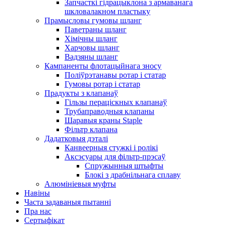
Запчасткі гідрацыклона з армаванага
шкловалакном пластыку
Прамысловы гумовы шланг
Паветраны шланг
Хімічны шланг
Харчовы шланг
Вадзяны шланг
Кампаненты флотацыйнага зносу
Поліўрэтанавы ротар і статар
Гумовы ротар і статар
Прадукты з клапанаў
Гільзы пераціскных клапанаў
Трубаправодныя клапаны
Шаравыя краны Staple
Фільтр клапана
Дадатковыя дэталі
Канвеерныя стужкі і ролікі
Аксэсуары для фільтр-прэсаў
Спружынныя штыфты
Блокі з драбнільнага сплаву
Алюмініевыя муфты
Навіны
Часта задаваныя пытанні
Пра нас
Сертыфікат