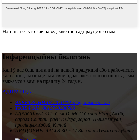
Напішыце тут сваё паведамленне і адпраўце яго нам
Інфармацыйны бюлетэнь
Калі ў вас ёсць пытанні па нашай прадукцыі або прайс-лісце,
калі ласка, пакіньце нам свой адрас электроннай пошты, і мы
звяжамся з вамі на працягу 24 гадзін.
АДПРАВІЦЬ
ЭЛЕКТРОННАЯ ПОШТА
info@arextecn.com
ТЭЛЕФОН
+8615733230780
АДРАС
Пакой 415, блок D, MCC Grand Plaza, № 66,
дарога Сянтай, раён Юйхуа, горад Шыцзячжуан,
правінцыя Хэбэй, Кітай
ПРАЦОЎНЫ ЧАС
08:30 ~ 17:30 з панядзелка па суботу