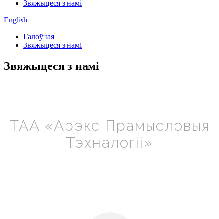
Звяжыцеся з намі
English
Галоўная
Звяжыцеся з намі
Звяжыцеся з намі
ТАА «Арэкс Прамысловыя
Тэхналогіі»