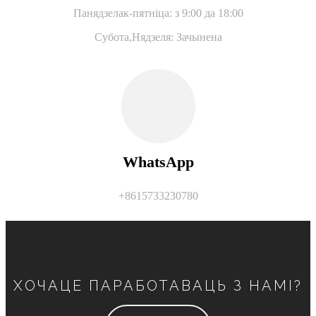
Панядзелак-пятніца: з 9:00 да 18:00
Субота,
Нядзеля: Зачынена
WhatsApp
+8615733230780
ХОЧАЦЕ ПАРАБОТАВАЦЬ З НАМІ?