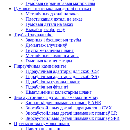
Гумовыя скрынінгавыя матэрыялы
Гумовыя і пластыкавыя дэталі на заказ
Металічныя дэталі на заказ
Пластыкавыя дэталі на заказ
Гумовыя дэталі на заказ
Выраб прэс-формаў
Трубы і злучальнікі
Зварныя і бясшвовыя трубы
Дэмантаж злучэнняў
Гнуткі металічны шланг
Металічныя кампенсатары
Гумовыя кампенсатары
Гідраўлічныя кампаненты
Гідраўлічныя адаптары для скоб (CS)
Гідраўлічныя адаптары для скоб (SS)
Гідраўлічны гумовы шланг
Гідраўлічныя фітынгі
Шматлінейны калектарны шланг
Зносаўстойлівыя дэталі шламавых помпаў
Запчасткі для шламавых помпаў AHR
Зносаўстойлівыя дэталі гідрацыклона CVX
Зносаўстойлівыя дэталі шламавых помпаў LR
Зносаўстойлівыя дэталі шламавых помпаў SPR
Прамысловы гумовы шланг
Паветраны шланг