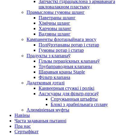
Запчасткі гідрацыклона з армаванага
шкловалакном пластыку
Прамысловы гумовы шланг
Паветраны шланг
Хімічны шланг
Харчовы шланг
Вадзяны шланг
Кампаненты флотацыйнага зносу
Поліўрэтанавы ротар і статар
Гумовы ротар і статар
Прадукты з клапанаў
Гільзы пераціскных клапанаў
Трубаправодныя клапаны
Шаравыя краны Staple
Фільтр клапана
Дадатковыя дэталі
Канвеерныя стужкі і ролікі
Аксэсуары для фільтр-прэсаў
Спружынныя штыфты
Блокі з драбнільнага сплаву
Алюмініевыя муфты
Навіны
Часта задаваныя пытанні
Пра нас
Сертыфікат