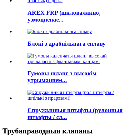
AREX FRP (шкловалакно,
узмоцненае...
Блокі з драбнільнага сплаву
Гумовы шланг з высокім
утрыманнем...
Спружынныя штыфты (рулонныя
штыфты / сл...
Трубаправодныя клапаны