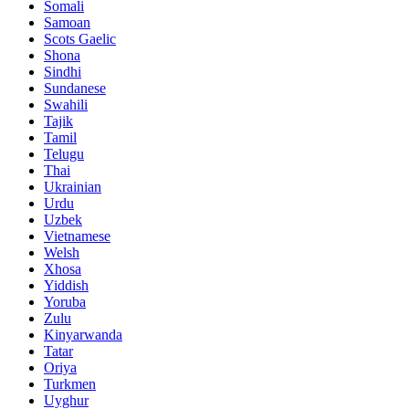
Somali
Samoan
Scots Gaelic
Shona
Sindhi
Sundanese
Swahili
Tajik
Tamil
Telugu
Thai
Ukrainian
Urdu
Uzbek
Vietnamese
Welsh
Xhosa
Yiddish
Yoruba
Zulu
Kinyarwanda
Tatar
Oriya
Turkmen
Uyghur