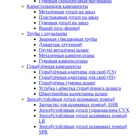
Гумовыя скрынінгавыя матэрыялы
Карыстальніцкія кампаненты
Металічныя дэталі на заказ
Пластыкавыя дэталі на заказ
Гумовыя дэталі на заказ
Выраб прэс-формаў
Трубы і злучальнікі
Зварныя і бясшвовыя трубы
Дэмантаж злучэнняў
Гнуткі металічны шланг
Металічныя кампенсатары
Гумовыя кампенсатары
Гідраўлічныя кампаненты
Гідраўлічныя адаптары для скоб (CS)
Гідраўлічныя адаптары для скоб (SS)
Гідраўлічны гумовы шланг
Устаўка і абмотка гідраўлічнага шланга
Шматлінейны калектарны шланг
Зносаўстойлівыя дэталі шламавых помпаў
Запчасткі для шламавых помпаў AHR
Зносаўстойлівыя дэталі гідрацыклона CVX
Зносаўстойлівыя дэталі шламавых помпаў
LR
Зносаўстойлівыя дэталі шламавых помпаў
SPR