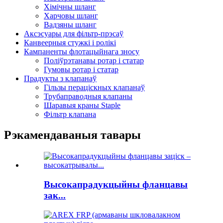
Хімічны шланг
Харчовы шланг
Вадзяны шланг
Аксэсуары для фільтр-прэсаў
Канвеерныя стужкі і ролікі
Кампаненты флотацыйнага зносу
Поліўрэтанавы ротар і статар
Гумовы ротар і статар
Прадукты з клапанаў
Гільзы пераціскных клапанаў
Трубаправодныя клапаны
Шаравыя краны Staple
Фільтр клапана
Рэкамендаваныя тавары
Высокапрадукцыйны фланцавы
зак...