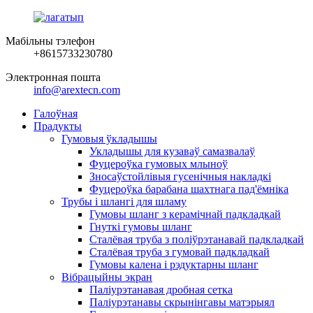
Мабільны тэлефон
+8615733230780
Электронная пошта
info@arextecn.com
Галоўная
Прадукты
Гумовыя ўкладышы
Укладышы для кузаваў самазвалаў
Фуцероўка гумовых млыноў
Зносаўстойлівыя гусенічныя накладкі
Фуцероўка барабана шахтнага пад'ёмніка
Трубы і шлангі для шламу
Гумовы шланг з керамічнай падкладкай
Гнуткі гумовы шланг
Сталёвая труба з поліўрэтанавай падкладкай
Сталёвая труба з гумовай падкладкай
Гумовы калена і рэдуктарны шланг
Вібрацыйны экран
Паліурэтанавая дробная сетка
Паліурэтанавы скрынінгавы матэрыял