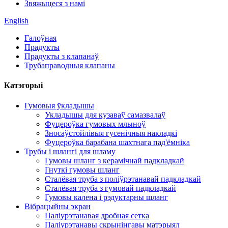
Звяжыцеся з намі
English
Галоўная
Прадукты
Прадукты з клапанаў
Трубаправодныя клапаны
Катэгорыі
Гумовыя ўкладышы
Укладышы для кузаваў самазвалаў
Фуцероўка гумовых млыноў
Зносаўстойлівыя гусенічныя накладкі
Фуцероўка барабана шахтнага пад'ёмніка
Трубы і шлангі для шламу
Гумовы шланг з керамічнай падкладкай
Гнуткі гумовы шланг
Сталёвая труба з поліўрэтанавай падкладкай
Сталёвая труба з гумовай падкладкай
Гумовы калена і рэдуктарны шланг
Вібрацыйны экран
Паліурэтанавая дробная сетка
Паліурэтанавы скрынінгавы матэрыял