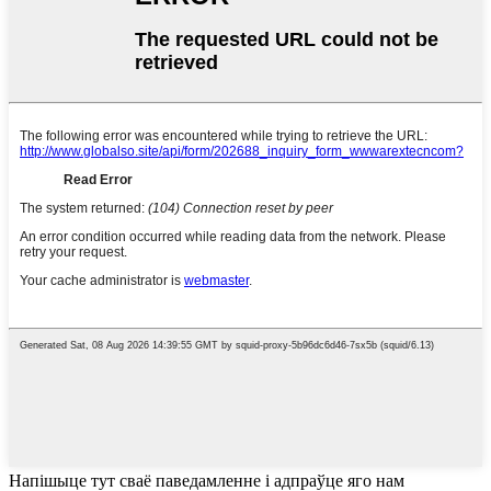
Напішыце тут сваё паведамленне і адпраўце яго нам