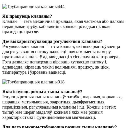
Як працуюць клапаны?
Клапан — гэта механічная прылада, якая часткова або цалкам
перакрывае трубу, каб змяніць колькасць вадкасці, якая
праходзіць праз яе.
Дзе выкарыстоўваюцца рэгулюючыя клапаны?
Рэгулявальны клапан — гэта клапан, які выкарыстоўваецца
для рэгулявання патоку вадкасці шляхам змены памеру
праточнага канала ў адпаведнасці з сігналам ад кантролера.
Гэта дазваляе непасрэдна кіраваць хуткасцю патоку і,
адпаведна, кіраваць такімі велічынямі працэсу, як ціск,
тэмпература і ўзровень вадкасці.
Якія існуюць розныя тыпы клапанаў?
Існуюць розныя тыпы клапанаў: засаўкі, шаравыя, коркавыя,
шаравыя, матыльковыя, зваротныя, дыяфрагменныя,
пераціскныя, рэгулявальныя клапаны і г.д. Кожны з гэтых
тыпаў мае шэраг мадэляў, кожная з якіх мае розныя
характарыстыкі і функцыянальныя магчымасці.
Для чаго выкарыстоўваюцца розныя тыпы клапанаў?