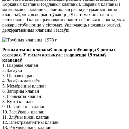
Коркавыя клапаны (седлавыя клапаны), шаравыя клапаны і
матыльковыя клапаны - найбольш распаўсюджаныя тыпы
клапанаў, якія выкарыстоўваюцца ў сістэмах ацяплення,
вентыляцыі і кандыцыянавання паветра. Іншыя клапаны, якія
выкарыстоўваюцца ў сістэмах, ўключаюць нажавыя засаўкі,
дыяфрагменныя клапаны і засаўкі.
Розныя тыпы клапанаў выкарыстоўваюцца ў розных
сектарах. У гэтым артыкуле згадваецца 19 тыпаў
клапанаў.
1. Шаравы клапан
2. Засаўка
3. Шаравы кран
4. Засаўка-матылёк
5. Мембранны клапан
6. Запорны клапан
7. Ігольчаты клапан
8. Кутні клапан
9. Пераціскны клапан
10. Засаўкавы клапан
11. Зліўны ніжні клапан
12. Электрамагнітны клапан
13. Рэгулявальны клапан