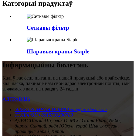
Катэгорыі прадуктаў
Сеткавы фільтр
Шаравыя краны Staple
Інфармацыйны бюлетэнь
Калі ў вас ёсць пытанні па нашай прадукцыі або прайс-лісце,
калі ласка, пакіньце нам свой адрас электроннай пошты, і мы
звяжамся з вамі на працягу 24 гадзін.
АДПРАВІЦЬ
ЭЛЕКТРОННАЯ ПОШТА
info@arextecn.com
ТЭЛЕФОН
+8615733230780
АДРАС
Пакой 415, блок D, MCC Grand Plaza, № 66,
дарога Сянтай, раён Юйхуа, горад Шыцзячжуан,
правінцыя Хэбэй, Кітай