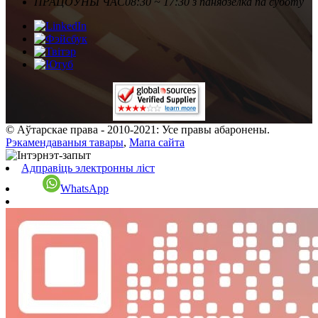
ПРАЦОЎНЫ ЧАС
08:30 ~ 17:30 з панядзелка па суботу
© Аўтарскае права - 2010-2021: Усе правы абаронены.
Рэкамендаваныя тавары
,
Мапа сайта
Адправіць электронны ліст
WhatsApp