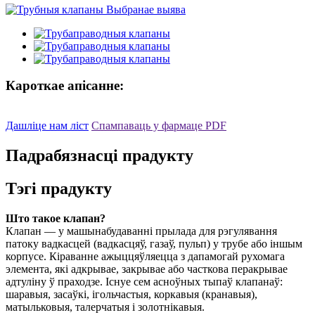
Кароткае апісанне:
Дашліце нам ліст
Спампаваць у фармаце PDF
Падрабязнасці прадукту
Тэгі прадукту
Што такое клапан?
Клапан — у машынабудаванні прылада для рэгулявання
патоку вадкасцей (вадкасцяў, газаў, пульп) у трубе або іншым
корпусе. Кіраванне ажыццяўляецца з дапамогай рухомага
элемента, які адкрывае, закрывае або часткова перакрывае
адтуліну ў праходзе. Існуе сем асноўных тыпаў клапанаў:
шаравыя, засаўкі, ігольчастыя, коркавыя (кранавыя),
матыльковыя, талерчатыя і золотнікавыя.