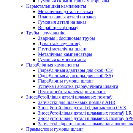
Гумовыя скрынінгавыя матэрыялы
Карыстальніцкія кампаненты
Металічныя дэталі на заказ
Пластыкавыя дэталі на заказ
Гумовыя дэталі на заказ
Выраб прэс-формаў
Трубы і злучальнікі
Зварныя і бясшвовыя трубы
Дэмантаж злучэнняў
Гнуткі металічны шланг
Металічныя кампенсатары
Гумовыя кампенсатары
Гідраўлічныя кампаненты
Гідраўлічныя адаптары для скоб (CS)
Гідраўлічныя адаптары для скоб (SS)
Гідраўлічны гумовы шланг
Устаўка і абмотка гідраўлічнага шланга
Шматлінейны калектарны шланг
Зносаўстойлівыя дэталі шламавых помпаў
Запчасткі для шламавых помпаў AHR
Зносаўстойлівыя дэталі гідрацыклона CVX
Зносаўстойлівыя дэталі шламавых помпаў LR
Зносаўстойлівыя дэталі шламавых помпаў SP
Запчасткі гідрацыклона з армаванага шклова
Прамысловы гумовы шланг