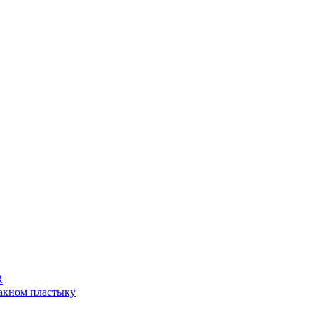
R
лакном пластыку