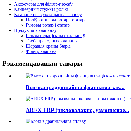
Аксэсуары для фільтр-прэсаў
Канвеерныя стужкі і ролікі
Кампаненты флотацыйнага зносу
Поліўрэтанавы ротар і статар
Гумовы ротар і статар
Прадукты з клапанаў
Гільзы пераціскных клапанаў
Трубаправодныя клапаны
Шаравыя краны Staple
Фільтр клапана
Рэкамендаваныя тавары
Высокапрадукцыйны фланцавы зак...
AREX FRP (шкловалакно, узмоцненае...