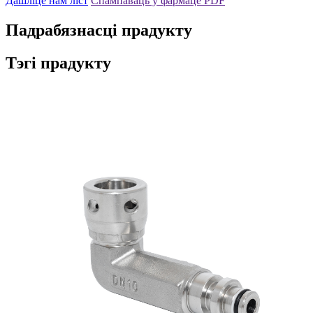
Дашліце нам ліст
Спампаваць у фармаце PDF
Падрабязнасці прадукту
Тэгі прадукту