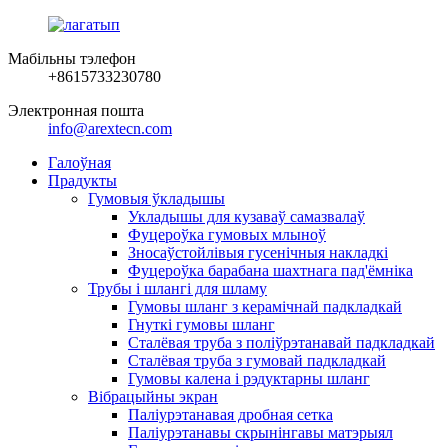
Мабільны тэлефон
+8615733230780
Электронная пошта
info@arextecn.com
Галоўная
Прадукты
Гумовыя ўкладышы
Укладышы для кузаваў самазвалаў
Фуцероўка гумовых млыноў
Зносаўстойлівыя гусенічныя накладкі
Фуцероўка барабана шахтнага пад'ёмніка
Трубы і шлангі для шламу
Гумовы шланг з керамічнай падкладкай
Гнуткі гумовы шланг
Сталёвая труба з поліўрэтанавай падкладкай
Сталёвая труба з гумовай падкладкай
Гумовы калена і рэдуктарны шланг
Вібрацыйны экран
Паліурэтанавая дробная сетка
Паліурэтанавы скрынінгавы матэрыял