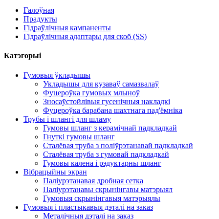
Галоўная
Прадукты
Гідраўлічныя кампаненты
Гідраўлічныя адаптары для скоб (SS)
Катэгорыі
Гумовыя ўкладышы
Укладышы для кузаваў самазвалаў
Фуцероўка гумовых млыноў
Зносаўстойлівыя гусенічныя накладкі
Фуцероўка барабана шахтнага пад'ёмніка
Трубы і шлангі для шламу
Гумовы шланг з керамічнай падкладкай
Гнуткі гумовы шланг
Сталёвая труба з поліўрэтанавай падкладкай
Сталёвая труба з гумовай падкладкай
Гумовы калена і рэдуктарны шланг
Вібрацыйны экран
Паліурэтанавая дробная сетка
Паліурэтанавы скрынінгавы матэрыял
Гумовыя скрынінгавыя матэрыялы
Гумовыя і пластыкавыя дэталі на заказ
Металічныя дэталі на заказ