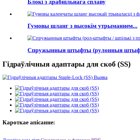
Блокі з драбнільнага сплаву
Гумовы шланг з высокім утрыманнем...
Спружынныя штыфты (рулонныя штыфты
Гідраўлічныя адаптары для скоб (SS)
Кароткае апісанне: