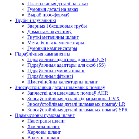
Пластыкавыя дэталі на заказ
Гумовыя дэталі на заказ
Выраб прэс-формаў
Трубы і злучальнікі
Зварныя і бясшвовыя трубы
Дэмантаж злучэнняў
Гнуткі металічны шланг
Металічныя кампенсатары
Гумовыя кампенсатары
Гідраўлічныя кампаненты
Гідраўлічныя адаптары для скоб (CS)
Гідраўлічныя адаптары для скоб (SS)
Гідраўлічны гумовы шланг
Гідраўлічныя фітынгі
Шматлінейны калектарны шланг
Зносаўстойлівыя дэталі шламавых помпаў
Запчасткі для шламавых помпаў AHR
Зносаўстойлівыя дэталі гідрацыклона CVX
Зносаўстойлівыя дэталі шламавых помпаў LR
Зносаўстойлівыя дэталі шламавых помпаў SPR
Прамысловы гумовы шланг
Паветраны шланг
Хімічны шланг
Харчовы шланг
Вадзяны шланг