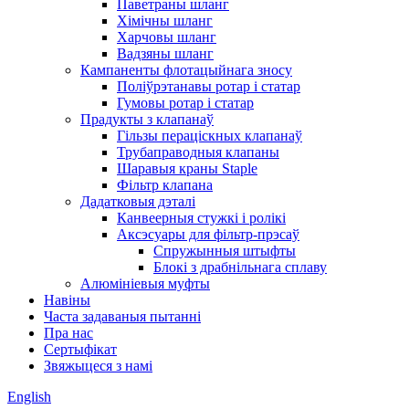
Паветраны шланг
Хімічны шланг
Харчовы шланг
Вадзяны шланг
Кампаненты флотацыйнага зносу
Поліўрэтанавы ротар і статар
Гумовы ротар і статар
Прадукты з клапанаў
Гільзы пераціскных клапанаў
Трубаправодныя клапаны
Шаравыя краны Staple
Фільтр клапана
Дадатковыя дэталі
Канвеерныя стужкі і ролікі
Аксэсуары для фільтр-прэсаў
Спружынныя штыфты
Блокі з драбнільнага сплаву
Алюмініевыя муфты
Навіны
Часта задаваныя пытанні
Пра нас
Сертыфікат
Звяжыцеся з намі
English